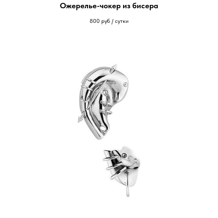
Ожерелье-чокер из бисера
800
руб / сутки