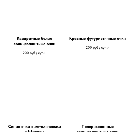
Квадратные белые
Красные футуристичные очки
солнцезащитные очки
200
руб / сутки
200
руб / сутки
Синие очки с металическим
Поляризованные
эффектом
солнцезащитные очки