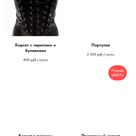
Корсет с черепами и
Портупея
булавками
2 000
руб / сутки
800
руб / сутки
Ручная
работа
Корсет в полоску
Прозрачный корсет