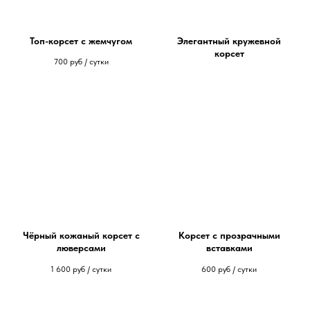
Топ-корсет с жемчугом
Элегантный кружевной
корсет
700
руб / сутки
Чёрный кожаный корсет с
Корсет с прозрачными
люверсами
вставками
1 600
руб / сутки
600
руб / сутки