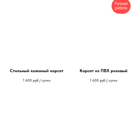
Ручная
работа
Стильный кожаный корсет
Корсет из ПВХ розовый
1 600
руб / сутки
1 600
руб / сутки