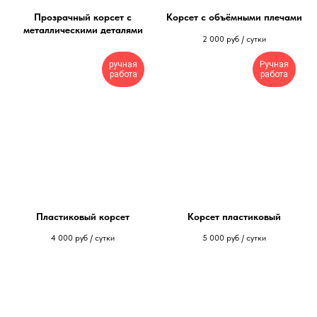
Прозрачный корсет с
Корсет с объёмными плечами
металлическими деталями
2 000
руб / сутки
ручная
Ручная
работа
работа
Пластиковый корсет
Корсет пластиковый
4 000
руб / сутки
5 000
руб / сутки