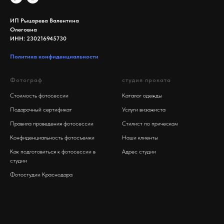
ИП Рыцарева Валентина
Олеговна
ИНН: 230216945730
Политика конфиденциальности
Фотограф
студия проката
Стоимость фотосессии
Каталог одежды
Подарочный сертификат
Услуги визажиста
Правила проведения фотосессии
Стилист по прическам
Конфиденциальность фотосъемки
Наши клиенты
Как подготовиться к фотосессии в
Адрес студии
студии
Фотостудии Краснодара