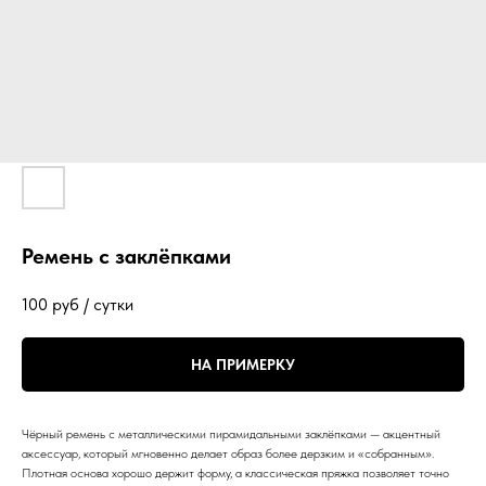
Ремень с заклёпками
100
руб / сутки
НА ПРИМЕРКУ
Чёрный ремень с металлическими пирамидальными заклёпками — акцентный
аксессуар, который мгновенно делает образ более дерзким и «собранным».
Плотная основа хорошо держит форму, а классическая пряжка позволяет точно