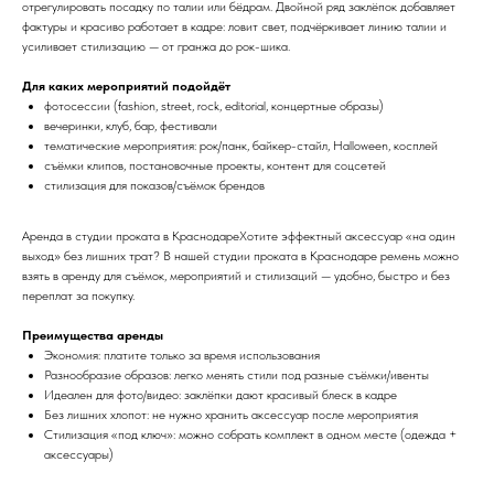
отрегулировать посадку по талии или бёдрам. Двойной ряд заклёпок добавляет
фактуры и красиво работает в кадре: ловит свет, подчёркивает линию талии и
усиливает стилизацию — от гранжа до рок-шика.
Для каких мероприятий подойдёт
фотосессии (fashion, street, rock, editorial, концертные образы)
вечеринки, клуб, бар, фестивали
тематические мероприятия: рок/панк, байкер-стайл, Halloween, косплей
съёмки клипов, постановочные проекты, контент для соцсетей
стилизация для показов/съёмок брендов
Аренда в студии проката в КраснодареХотите эффектный аксессуар «на один
выход» без лишних трат? В нашей студии проката в Краснодаре ремень можно
взять в аренду для съёмок, мероприятий и стилизаций — удобно, быстро и без
переплат за покупку.
Преимущества аренды
Экономия: платите только за время использования
Разнообразие образов: легко менять стили под разные съёмки/ивенты
Идеален для фото/видео: заклёпки дают красивый блеск в кадре
Без лишних хлопот: не нужно хранить аксессуар после мероприятия
Стилизация «под ключ»: можно собрать комплект в одном месте (одежда +
аксессуары)