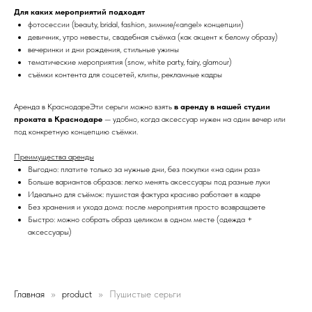
Для каких мероприятий подходят
фотосессии (beauty, bridal, fashion, зимние/«angel» концепции)
девичник, утро невесты, свадебная съёмка (как акцент к белому образу)
вечеринки и дни рождения, стильные ужины
тематические мероприятия (snow, white party, fairy, glamour)
съёмки контента для соцсетей, клипы, рекламные кадры
Аренда в КраснодареЭти серьги можно взять
в аренду в нашей студии
проката в Краснодаре
— удобно, когда аксессуар нужен на один вечер или
под конкретную концепцию съёмки.
Преимущества аренды
Выгодно: платите только за нужные дни, без покупки «на один раз»
Больше вариантов образов: легко менять аксессуары под разные луки
Идеально для съёмок: пушистая фактура красиво работает в кадре
Без хранения и ухода дома: после мероприятия просто возвращаете
Быстро: можно собрать образ целиком в одном месте (одежда +
аксессуары)
Главная
product
Пушистые серьги