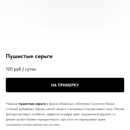
Пушистые серьги
100
руб / сутки
НА ПРИМЕРКУ
Нежные
пушистые серьги
в форме объёмных «облачков» (молочно-белый
оттенок) добавляют образу мягкий акцент и визуально подсвечивают лицо. Лёгкая
фактура выглядит особенно эффектно в кадре: даёт ощущение воздушности,
делает аутфит более «праздничным», при этом не перегружает даже
минималистичное платье или костюм.