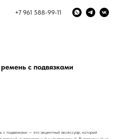
+7 961 588-99-11
ремень с подвязками
 с подвязками — это акцентный аксессуар, который
 в дерзкий, выразительный и ультрамодный. Выполненный из