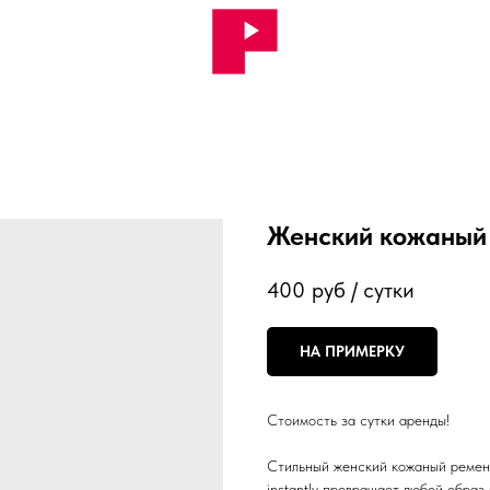
Женский кожаный 
400
руб / сутки
НА ПРИМЕРКУ
Стоимость за сутки аренды!
Стильный женский кожаный ремень
instantly превращает любой образ