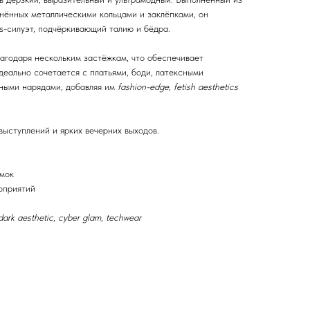
нённых металлическими кольцами и заклёпками, он
s-силуэт, подчёркивающий талию и бёдра.
лагодаря нескольким застёжкам, что обеспечивает
деально сочетается с платьями, боди, латексными
ными нарядами, добавляя им
fashion-edge
,
fetish aesthetics
выступлений и ярких вечерних выходов.
ёмок
оприятий
dark aesthetic
,
cyber glam
,
techwear