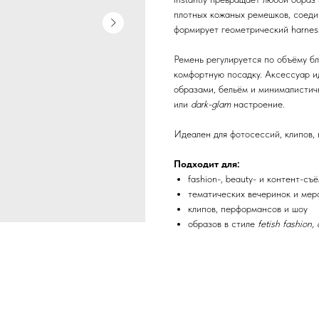
плотных кожаных ремешков, соеди
формирует геометрический harnes
Ремень регулируется по объёму б
комфортную посадку. Аксессуар и
образами, бельём и минималистич
или
dark-glam
настроение.
Идеален для фотосессий, клипов, 
Подходит для:
fashion-, beauty- и контент-съ
тематических вечеринок и мер
клипов, перформансов и шоу
образов в стиле
fetish fashion
,