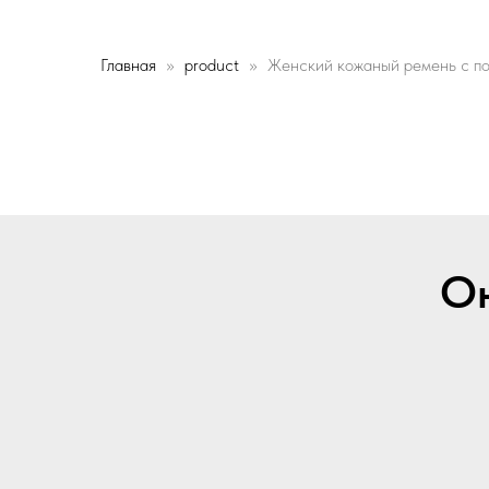
Главная
product
Женский кожаный ремень с п
Он