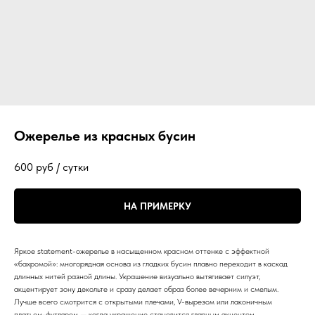
Ожерелье из красных бусин
600
руб / сутки
НА ПРИМЕРКУ
Яркое statement-ожерелье в насыщенном красном оттенке с эффектной
«бахромой»: многорядная основа из гладких бусин плавно переходит в каскад
длинных нитей разной длины. Украшение визуально вытягивает силуэт,
акцентирует зону декольте и сразу делает образ более вечерним и смелым.
Лучше всего смотрится с открытыми плечами, V-вырезом или лаконичным
платьем-футляром — когда украшение становится главным акцентом.