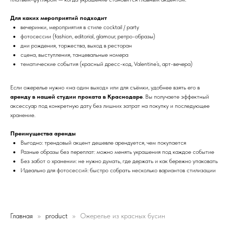
Для каких мероприятий подходит
вечеринки, мероприятия в стиле cocktail / party
фотосессии (fashion, editorial, glamour, ретро-образы)
дни рождения, торжества, выход в ресторан
сцена, выступления, танцевальные номера
тематические события (красный дресс-код, Valentine’s, арт-вечера)
Если ожерелье нужно «на один выход» или для съёмки, удобнее взять его в
аренду в нашей студии проката в Краснодаре
. Вы получаете эффектный
аксессуар под конкретную дату без лишних затрат на покупку и последующее
хранение.
Преимущества аренды
Выгодно: трендовый акцент дешевле арендуется, чем покупается
Разные образы без переплат: можно менять украшения под каждое событие
Без забот о хранении: не нужно думать, где держать и как бережно упаковать
Идеально для фотосессий: быстро собрать несколько вариантов стилизации
Главная
product
Ожерелье из красных бусин