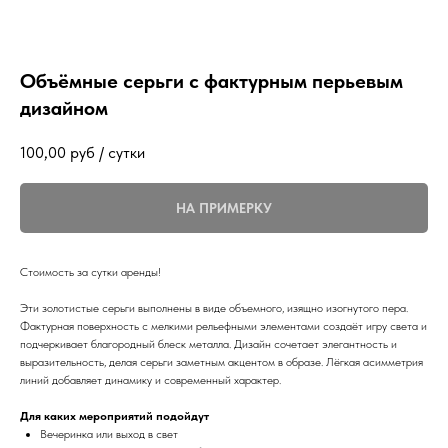
Объёмные серьги с фактурным перьевым
дизайном
100,00
руб / сутки
НА ПРИМЕРКУ
Стоимость за сутки аренды!
Эти золотистые серьги выполнены в виде объемного, изящно изогнутого пера.
Фактурная поверхность с мелкими рельефными элементами создаёт игру света и
подчеркивает благородный блеск металла. Дизайн сочетает элегантность и
выразительность, делая серьги заметным акцентом в образе. Лёгкая асимметрия
линий добавляет динамику и современный характер.
Для каких мероприятий подойдут
Вечеринка или выход в свет