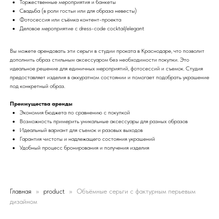
Торжественные мероприятия и банкеты
Свадьба (в роли гостьи или для образа невесты)
Фотосессия или съёмка контент-проекта
Деловое мероприятие с dress-code cocktail/elegant
Вы можете арендовать эти серьги в студии проката в Краснодаре, что позволит
дополнить образ стильным аксессуаром без необходимости покупки. Это
идеальное решение для единичных мероприятий, фотосессий и съемок. Студия
предоставляет изделия в аккуратном состоянии и помогает подобрать украшение
под конкретный образ.
Преимущества аренды
Экономия бюджета по сравнению с покупкой
Возможность примерить уникальные аксессуары для разных образов
Идеальный вариант для съемок и разовых выходов
Гарантия чистоты и надлежащего состояния украшений
Удобный процесс бронирования и получения изделия
Главная
product
Объёмные серьги с фактурным перьевым
дизайном