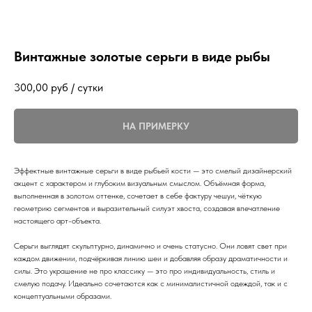
Винтажные золотые серьги в виде рыбы
300,00
руб / сутки
НА ПРИМЕРКУ
Эффектные винтажные серьги в виде рыбьей кости — это смелый дизайнерский
акцент с характером и глубоким визуальным смыслом. Объёмная форма,
выполненная в золотом оттенке, сочетает в себе фактуру чешуи, чёткую
геометрию сегментов и выразительный силуэт хвоста, создавая впечатление
настоящего арт-объекта.
Серьги выглядят скульптурно, динамично и очень статусно. Они ловят свет при
каждом движении, подчёркивая линию шеи и добавляя образу драматичности и
силы. Это украшение не про классику — это про индивидуальность, стиль и
смелую подачу. Идеально сочетаются как с минималистичной одеждой, так и с
концептуальными образами.