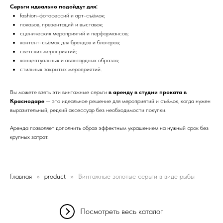
Серьги идеально подойдут для:
fashion-фотосессий и арт-съёмок;
показов, презентаций и выставок;
сценических мероприятий и перформансов;
контент-съёмок для брендов и блогеров;
светских мероприятий;
концептуальных и авангардных образов;
стильных закрытых мероприятий.
Вы можете взять эти винтажные серьги
в аренду в студии проката в
Краснодаре
— это идеальное решение для мероприятий и съёмок, когда нужен
выразительный, редкий аксессуар без необходимости покупки.
Аренда позволяет дополнить образ эффектным украшением на нужный срок без
крупных затрат.
Главная
product
Винтажные золотые серьги в виде рыбы
Посмотреть весь каталог