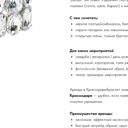
тканями (сатин, шёлк, бархат) и 
С чем сочетать:
чёрное платье/комбинезон, бел
серьги-гвоздики или лаконичны
открытые плечи, тонкие бретел
Для каких мероприятий
свадьба / вечеринка / день ро
выпускной, корпоратив, гала-у
фотосессии (вечерний образ, br
театр, премьера, мероприятие
Аренда в КраснодареБраслет мож
Краснодаре
— удобно, если нуже
покупки украшения.
Преимущества аренды:
экономия: эффектный аксессуа
быстрый апгрейд образа: один