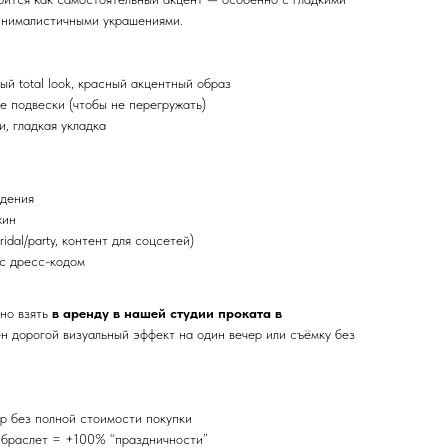
минималистичными украшениями.
ый total look, красный акцентный образ
е подвески (чтобы не перегружать)
и, гладкая укладка
ждения
жин
idal/party, контент для соцсетей)
 с дресс-кодом
но взять
в аренду в нашей студии проката в
н дорогой визуальный эффект на один вечер или съёмку без
р без полной стоимости покупки
 браслет = +100% “праздничности”