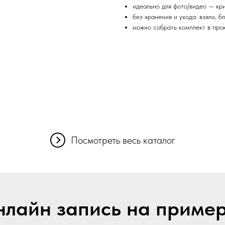
идеально для фото/видео — кри
без хранения и ухода: взяли, б
можно собрать комплект в про
Посмотреть весь каталог
лайн запись на приме