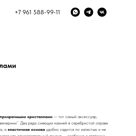
+7 961 588-99-11
ллами
 прозрачными кристаллами
— тот самый аксессуар,
“вечерним”. Два ряда сияющих камней в серебристой оправе
а, а
эластичная основа
удобно садится по запястью и не
рится как самостоятельный акцент — особенно с гладкими