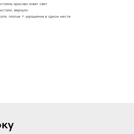
сталлы красиво ловят свет
листали, вернули
кате: платье + украшения в одном месте
рку