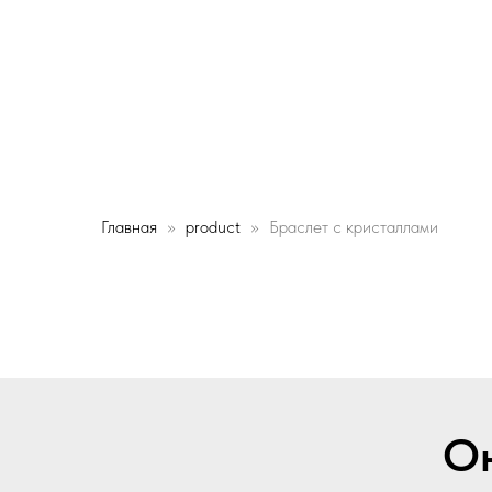
Главная
product
Браслет с кристаллами
Он