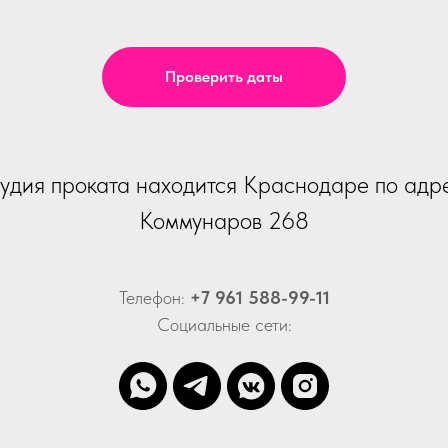
Проверить даты
удия проката находится Краснодаре по адр
Коммунаров 268
Телефон:
+7 961 588-99-11
Социальные сети: