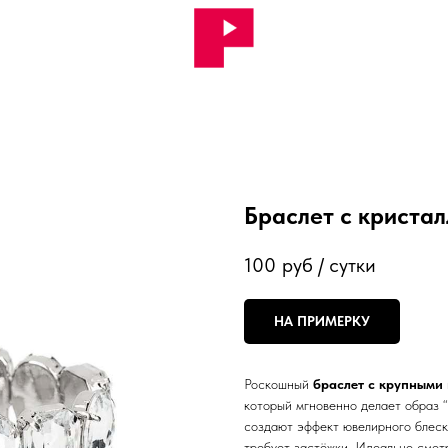
Браслет с криста
100
руб / сутки
НА ПРИМЕРКУ
Роскошный
браслет с крупными
который мгновенно делает образ 
создают эффект ювелирного блеск
требует застёжки. Идеально смот