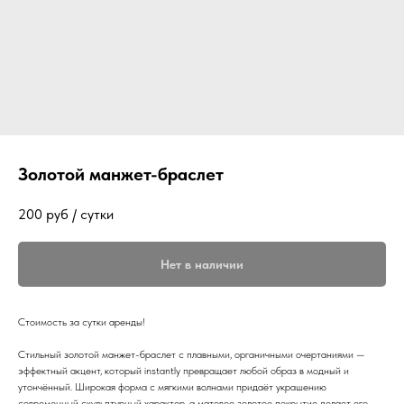
Золотой манжет-браслет
200
руб / сутки
Нет в наличии
Стоимость за сутки аренды!
Стильный золотой манжет-браслет с плавными, органичными очертаниями —
эффектный акцент, который instantly превращает любой образ в модный и
утончённый. Широкая форма с мягкими волнами придаёт украшению
современный скульптурный характер, а матовое золотое покрытие делает его