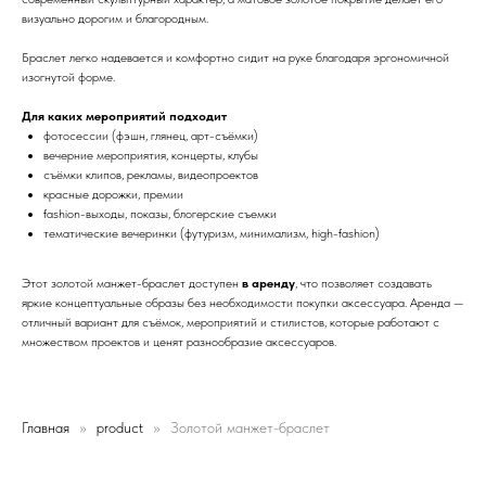
визуально дорогим и благородным.
Браслет легко надевается и комфортно сидит на руке благодаря эргономичной
изогнутой форме.
Для каких мероприятий подходит
фотосессии (фэшн, глянец, арт-съёмки)
вечерние мероприятия, концерты, клубы
съёмки клипов, рекламы, видеопроектов
красные дорожки, премии
fashion-выходы, показы, блогерские съемки
тематические вечеринки (футуризм, минимализм, high-fashion)
Этот золотой манжет-браслет доступен
в аренду
, что позволяет создавать
яркие концептуальные образы без необходимости покупки аксессуара. Аренда —
отличный вариант для съёмок, мероприятий и стилистов, которые работают с
множеством проектов и ценят разнообразие аксессуаров.
Главная
product
Золотой манжет-браслет