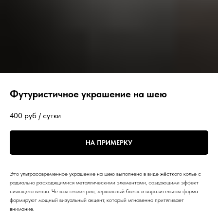
Футуристичное украшение на шею
400
руб / сутки
НА ПРИМЕРКУ
Это ультрасовременное украшение на шею выполнено в виде жёсткого колье с
радиально расходящимися металлическими элементами, создающими эффект
сияющего венца. Чёткая геометрия, зеркальный блеск и выразительная форма
формируют мощный визуальный акцент, который мгновенно притягивает
внимание.