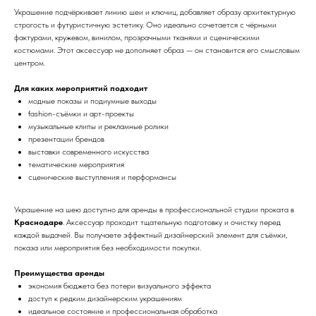
Украшение подчёркивает линию шеи и ключиц, добавляет образу архитектурную
строгость и футуристичную эстетику. Оно идеально сочетается с чёрными
фактурами, кружевом, винилом, прозрачными тканями и сценическими
костюмами. Этот аксессуар не дополняет образ — он становится его смысловым
центром.
Для каких мероприятий подходит
модные показы и подиумные выходы
fashion-съёмки и арт-проекты
музыкальные клипы и рекламные ролики
презентации брендов
выставки современного искусства
тематические мероприятия
сценические выступления и перформансы
Украшение на шею доступно для аренды в профессиональной студии проката в
Краснодаре
. Аксессуар проходит тщательную подготовку и очистку перед
каждой выдачей. Вы получаете эффектный дизайнерский элемент для съёмки,
показа или мероприятия без необходимости покупки.
Преимущества аренды
экономия бюджета без потери визуального эффекта
доступ к редким дизайнерским украшениям
идеальное состояние и профессиональная обработка