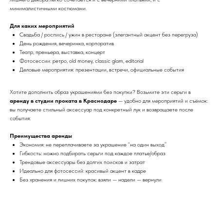
минималистичными костюмами.
Для каких мероприятий
Свадьба / роспись / ужин в ресторане (элегантный акцент без перегруза)
День рождения, вечеринка, корпоратив
Театр, премьера, выставка, концерт
Фотосессии: ретро, old money, classic glam, editorial
Деловые мероприятия: презентации, встречи, официальные события
Хотите дополнить образ украшениями без покупки? Возьмите эти серьги в
аренду в студии проката в Краснодаре
— удобно для мероприятий и съёмок:
вы получаете стильный аксессуар под конкретный лук и возвращаете после
события.
Преимущества аренды
Экономия: не переплачиваете за украшение “на один выход”
Гибкость: можно подбирать серьги под каждое платье/образ
Трендовые аксессуары без долгих поисков и затрат
Идеально для фотосессий: красивый акцент в кадре
Без хранения и лишних покупок: взяли — надели — вернули