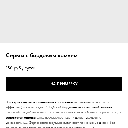
Серьги с бордовым камнем
150
руб / сутки
НА ПРИМЕРКУ
Эти
серьги-пусеты с овальным кабошоном
— лаконичная классика с
эффектом “дорогого акцента”. Глубокий
бордово-терракотовый камень
с
глянцевой гладкой поверхностью красиво ловит свет и добавляет образу тепла, а
золотистая оправа
мягко подчёркивает цвет и делает украшение
универсальным. Форма овала визуально вытягивает линию шеи, а дизайн без
лишнего декора легко сочетается и с вечерними платьями, и с