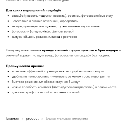
Для каких мероприятий подойдёт
свадьба (невеста, подружки невесты), роспись, фотосессия love story
новогодние и зимние вечеринки, корпоративы
театры, премьеры, гала-ужины, торжественные мероприятия
фотосессии (студия, winter, glamour, ретро)
выпускной, день рождения, выход в ресторан
Пелерину можно взять
в аренду в нашей студии проката в Краснодаре
—
отличный вариант на один вечер, фотосессию или свадьбу без покупки.
Преимущества аренды:
экономия: эффектный «премиум»-аксессуар без лишних затрат
удобно: не нужно хранить и ухаживать за мехом после мероприятия
быстрое решение для образа «вау» за 5 минут
можно подобрать комплект (платье/украшения/перчатки) в одном месте
идеально для фотосессий и сезонных событий
Главная
product
Белая меховая пелерина