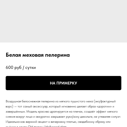
Белая меховая пелерина
600
руб / сутки
НА ПРИМЕРКУ
Воздушная белоснежная пелерина из мягкого пушистого меха (эко/фактурный
ворс) — тот самый аксессуар, который мгновенно делает образ «дорогим» и
завершённым. Модель красиво драпируется на плечах, создаёт эффект мягкого
сияния вокруг лица и аккуратно закрывает руки/зону декольте, не утяжеляя силуэт.
Идеальна как верхний акцент к вечернему платью, свадебному образу или
съёмке в стиле Old money / Hollywood glam.