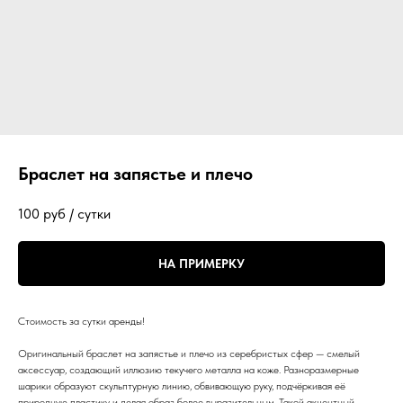
Браслет на запястье и плечо
100
руб / сутки
НА ПРИМЕРКУ
Стоимость за сутки аренды!
Оригинальный браслет на запястье и плечо из серебристых сфер — смелый
аксессуар, создающий иллюзию текучего металла на коже. Разноразмерные
шарики образуют скульптурную линию, обвивающую руку, подчёркивая её
природную пластику и делая образ более выразительным. Такой акцентный