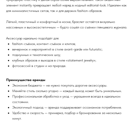
элемент instantly превращает любой наряд в модный editorial-look. Идеален как
для минималистичных сетов, так и для дерзких fashion-образов.
Лёгкий, пластичный и комфортный в носке, браслет остаётся визуально
массивным и высокоэстетичным — будто сошёл со съёмки глянцевого журнала.
Аксессуар идеально подойдёт для:
fashion-съёмок, контент-съёмок и клипов;
вечеринок и мероприятий в стиле avant-garde или futuristic;
подиумных и тематических шоу;
клубных образов и выходов в стиле «statement jewelry»;
фотосессий в студии и на природе.
Преимущества аренды
Экономия бюджета — не нужно покупать дорогие аксессуары.
Меняйте стиль сколько угодно — каждый выход может быть уникальным.
Профессиональная обработка и уход — украшения всегда в идеальном
состоянии.
Экологичный подход — аренда поддерживает осознанное потребление.
Удобство и скорость — примерка, подбор и бронирование за несколько
минут.