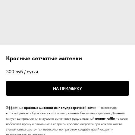
Красные сетчатые митенки
300
руб / сутки
НА ПРИМЕРКУ
Эффектные
красные митенки из полупрозрачной сетки
— аксессуар,
который делает образ «высоким» и театральным без лишних деталей. Длинный
силуэт до предплечья визуально вытягивает руку, а пышный
волан-ruffle
по краю
добавляет драму и движение: в кадре он красиво «играет» при каждом жесте.
Лёгкая сетка смотрится невесомо, но при этом создаёт яркий акцент и
подчёркивает стилизацию.