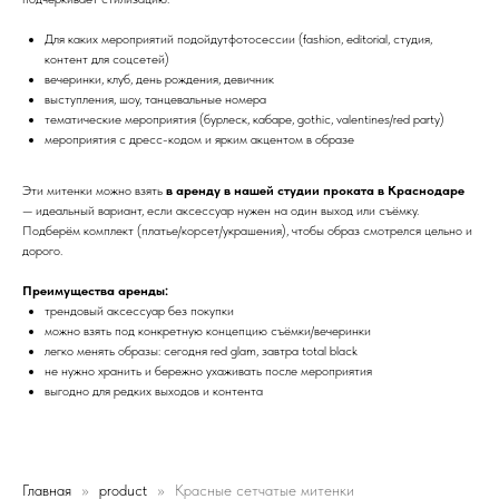
Для каких мероприятий подойдутфотосессии (fashion, editorial, студия,
контент для соцсетей)
вечеринки, клуб, день рождения, девичник
выступления, шоу, танцевальные номера
тематические мероприятия (бурлеск, кабаре, gothic, valentines/red party)
мероприятия с дресс-кодом и ярким акцентом в образе
Эти митенки можно взять
в аренду в нашей студии проката в Краснодаре
— идеальный вариант, если аксессуар нужен на один выход или съёмку.
Подберём комплект (платье/корсет/украшения), чтобы образ смотрелся цельно и
дорого.
Преимущества аренды:
трендовый аксессуар без покупки
можно взять под конкретную концепцию съёмки/вечеринки
легко менять образы: сегодня red glam, завтра total black
не нужно хранить и бережно ухаживать после мероприятия
выгодно для редких выходов и контента
Главная
product
Красные сетчатые митенки