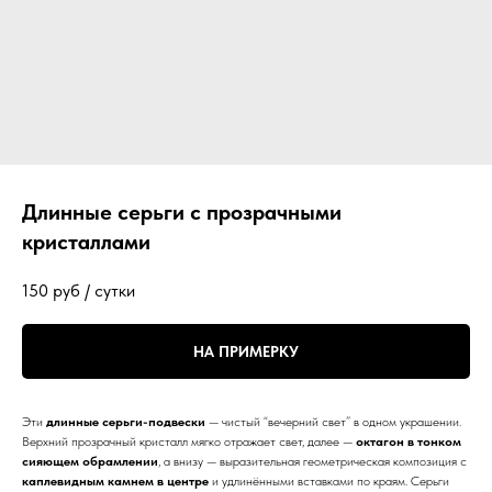
Длинные серьги с прозрачными
кристаллами
150
руб / сутки
НА ПРИМЕРКУ
Эти
длинные серьги-подвески
— чистый “вечерний свет” в одном украшении.
Верхний прозрачный кристалл мягко отражает свет, далее —
октагон в тонком
сияющем обрамлении
, а внизу — выразительная геометрическая композиция с
каплевидным камнем в центре
и удлинёнными вставками по краям. Серьги