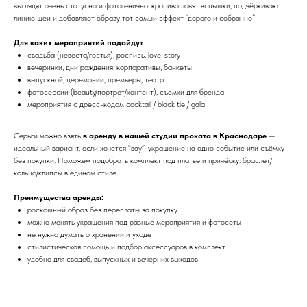
выглядят очень статусно и фотогенично: красиво ловят вспышки, подчёркивают
линию шеи и добавляют образу тот самый эффект “дорого и собранно”
Для каких мероприятий подойдут
свадьба (невеста/гостья), роспись, love-story
вечеринки, дни рождения, корпоративы, банкеты
выпускной, церемонии, премьеры, театр
фотосессии (beauty/портрет/контент), съёмки для бренда
мероприятия с дресс-кодом cocktail / black tie / gala
Серьги можно взять
в аренду в нашей студии проката в Краснодаре
—
идеальный вариант, если хочется “вау”-украшение на одно событие или съёмку
без покупки. Поможем подобрать комплект под платье и причёску: браслет/
кольцо/клипсы в едином стиле.
Преимущества аренды:
роскошный образ без переплаты за покупку
можно менять украшения под разные мероприятия и фотосеты
не нужно думать о хранении и уходе
стилистическая помощь и подбор аксессуаров в комплект
удобно для свадеб, выпускных и вечерних выходов