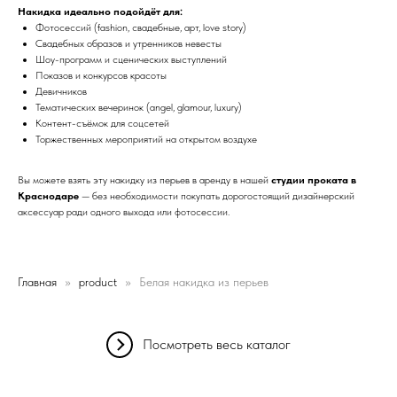
Накидка идеально подойдёт для:
Фотосессий (fashion, свадебные, арт, love story)
Свадебных образов и утренников невесты
Шоу-программ и сценических выступлений
Показов и конкурсов красоты
Девичников
Тематических вечеринок (angel, glamour, luxury)
Контент-съёмок для соцсетей
Торжественных мероприятий на открытом воздухе
Вы можете взять эту накидку из перьев в аренду в нашей
студии проката в
Краснодаре
— без необходимости покупать дорогостоящий дизайнерский
аксессуар ради одного выхода или фотосессии.
Главная
product
Белая накидка из перьев
Посмотреть весь каталог