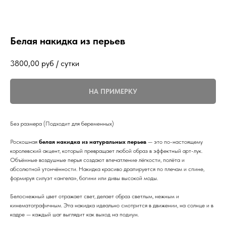
Белая накидка из перьев
3800,00
руб / сутки
НА ПРИМЕРКУ
Без размера (Подходит для беременных)
Роскошная
белая накидка из натуральных перьев
— это по-настоящему
королевский акцент, который превращает любой образ в эффектный арт-лук.
Объёмные воздушные перья создают впечатление лёгкости, полёта и
абсолютной утончённости. Накидка красиво драпируется по плечам и спине,
формируя силуэт «ангела», богини или дивы высокой моды.
Белоснежный цвет отражает свет, делает образ светлым, нежным и
кинематографичным. Эта накидка идеально смотрится в движении, на солнце и в
кадре — каждый шаг выглядит как выход на подиум.