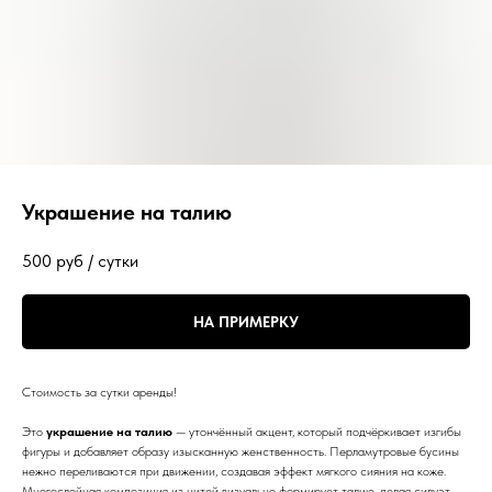
Украшение на талию
500
руб / сутки
НА ПРИМЕРКУ
Стоимость за сутки аренды!
Это
украшение на талию
— утончённый акцент, который подчёркивает изгибы
фигуры и добавляет образу изысканную женственность. Перламутровые бусины
нежно переливаются при движении, создавая эффект мягкого сияния на коже.
Многослойная композиция из нитей визуально формирует талию, делая силуэт