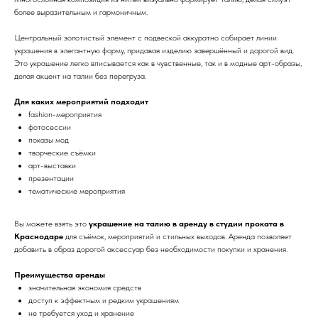
более выразительным и гармоничным.
Центральный золотистый элемент с подвеской аккуратно собирает линии
украшения в элегантную форму, придавая изделию завершённый и дорогой вид.
Это украшение легко вписывается как в чувственные, так и в модные арт-образы,
делая акцент на талии без перегруза.
Для каких мероприятий подходит
fashion-мероприятия
фотосессии
показы мод
творческие съёмки
арт-выставки
презентации
тематические мероприятия
Вы можете взять это
украшение на талию в аренду в студии проката в
Краснодаре
для съёмок, мероприятий и стильных выходов. Аренда позволяет
добавить в образ дорогой аксессуар без необходимости покупки и хранения.
Преимущества аренды
значительная экономия средств
доступ к эффектным и редким украшениям
не требуется уход и хранение