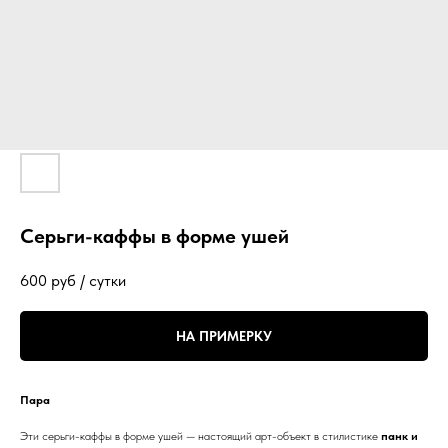
Серьги-каффы в форме ушей
600
руб / сутки
НА ПРИМЕРКУ
Пара
Эти серьги-каффы в форме ушей — настоящий арт-объект в стилистике
панк и