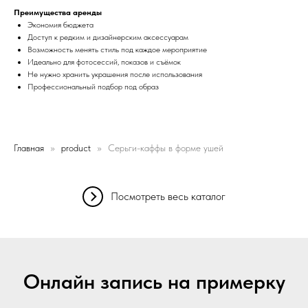
Преимущества аренды
Экономия бюджета
Доступ к редким и дизайнерским аксессуарам
Возможность менять стиль под каждое мероприятие
Идеально для фотосессий, показов и съёмок
Не нужно хранить украшения после использования
Профессиональный подбор под образ
Главная
product
Серьги-каффы в форме ушей
Посмотреть весь каталог
Онлайн запись на примерку