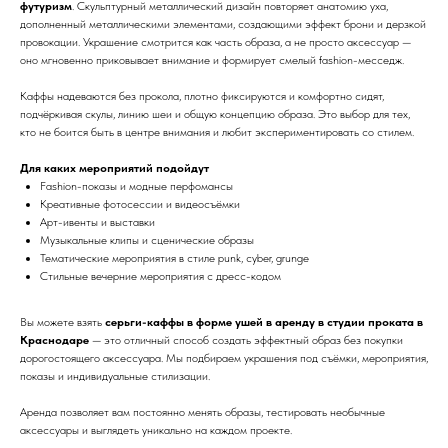
футуризм
. Скульптурный металлический дизайн повторяет анатомию уха,
дополненный металлическими элементами, создающими эффект брони и дерзкой
провокации. Украшение смотрится как часть образа, а не просто аксессуар —
оно мгновенно приковывает внимание и формирует смелый fashion-месседж.
Каффы надеваются без прокола, плотно фиксируются и комфортно сидят,
подчёркивая скулы, линию шеи и общую концепцию образа. Это выбор для тех,
кто не боится быть в центре внимания и любит экспериментировать со стилем.
Для каких мероприятий подойдут
Fashion-показы и модные перфомансы
Креативные фотосессии и видеосъёмки
Арт-ивенты и выставки
Музыкальные клипы и сценические образы
Тематические мероприятия в стиле punk, cyber, grunge
Стильные вечерние мероприятия с дресс-кодом
Вы можете взять
серьги-каффы в форме ушей в аренду в студии проката в
Краснодаре
— это отличный способ создать эффектный образ без покупки
дорогостоящего аксессуара. Мы подбираем украшения под съёмки, мероприятия,
показы и индивидуальные стилизации.
Аренда позволяет вам постоянно менять образы, тестировать необычные
аксессуары и выглядеть уникально на каждом проекте.