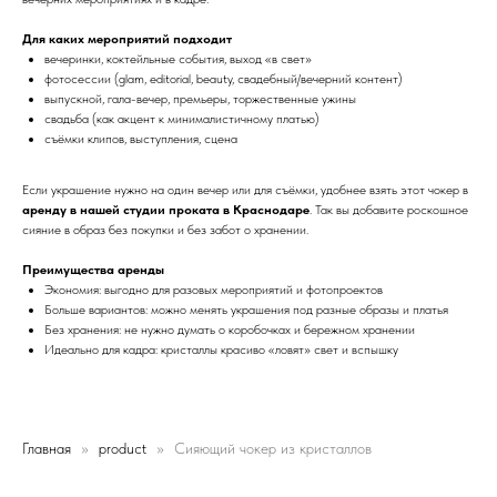
Для каких мероприятий подходит
вечеринки, коктейльные события, выход «в свет»
фотосессии (glam, editorial, beauty, свадебный/вечерний контент)
выпускной, гала-вечер, премьеры, торжественные ужины
свадьба (как акцент к минималистичному платью)
съёмки клипов, выступления, сцена
Если украшение нужно на один вечер или для съёмки, удобнее взять этот чокер в
аренду в нашей студии проката в Краснодаре
. Так вы добавите роскошное
сияние в образ без покупки и без забот о хранении.
Преимущества аренды
Экономия: выгодно для разовых мероприятий и фотопроектов
Больше вариантов: можно менять украшения под разные образы и платья
Без хранения: не нужно думать о коробочках и бережном хранении
Идеально для кадра: кристаллы красиво «ловят» свет и вспышку
Главная
product
Сияющий чокер из кристаллов