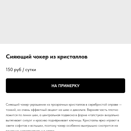
Сияющий чокер из кристаллов
150
руб / сутки
НА ПРИМЕРКУ
Сияющий чокер-украшение из прозрачных кристаллов в серебристой оправе —
тонкий, но очень эффектный акцент на шею и декольте. Верхняя часть плотно
ложится по линии шеи, а центральная подвеска в форме «галстука» визуально
вытягивает силуэт и красиво подчёркивает ключицы. Кристаллы ярко играют в
свете софитов и вспышки, поэтому чокер особенно выигрышно смотрится на
вечерних мероприятиях и в кадре.