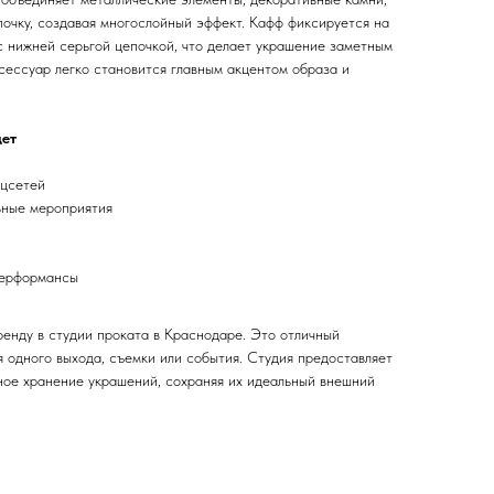
очку, создавая многослойный эффект. Кафф фиксируется на
с нижней серьгой цепочкой, что делает украшение заметным
сессуар легко становится главным акцентом образа и
дет
оцсетей
ьные мероприятия
перформансы
ренду в студии проката в Краснодаре. Это отличный
я одного выхода, съемки или события. Студия предоставляет
ное хранение украшений, сохраняя их идеальный внешний