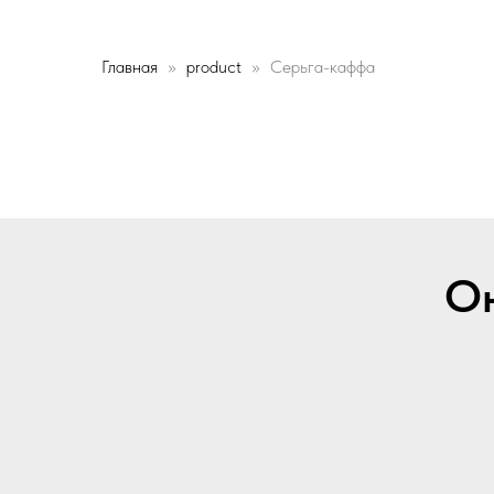
Главная
product
Серьга-каффа
Он