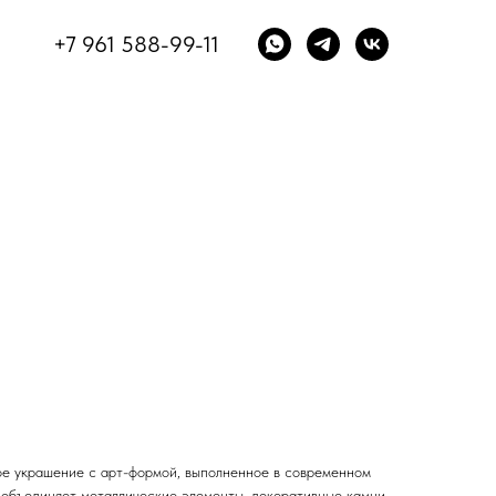
+7 961 588-99-11
е украшение с арт-формой, выполненное в современном
 объединяет металлические элементы, декоративные камни,