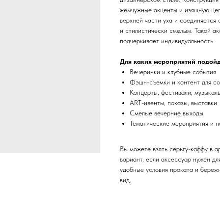
жемчужные акценты и изящную цеп
верхней части уха и соединяется 
и стилистически смелым. Такой ак
подчеркивает индивидуальность.
Для каких мероприятий подой
Вечеринки и клубные события
Фэшн-съемки и контент для с
Концерты, фестивали, музыкал
ART-ивенты, показы, выставки
Смелые вечерние выходы
Тематические мероприятия и 
Вы можете взять серьгу-каффу в а
вариант, если аксессуар нужен дл
удобные условия проката и береж
вид.