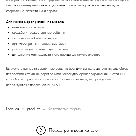
Лёгкая асимметрия и фактура добавляют серьгам характер — они выглядят
современно, артистично и дорого.
Для каких мероприятий подходят:
вечеринки и коктейли
свадьбы и торжественные события
фотосессии и fashion-съёмки
арт-мероприятия, показы, выставки
ужины и мероприятия с дресс-кодом
дополнение минималистичного наряда для яркого акцента
Вы можете взять эти эффектные серьги в аренду и выгодно дополнить ваш образ
для особого случая, не переплачивая за покупку. Аренда украшений — отличный
способ примерить выразительные, трендовые модели, которые редко
используются в повседневной жизни.
Главная
product
Золотистые серьги
Посмотреть весь каталог