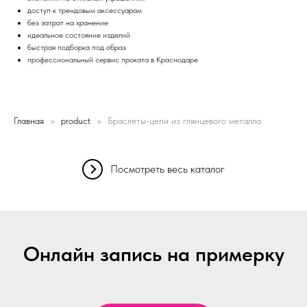
доступ к трендовым аксессуарам
без затрат на хранение
идеальное состояние изделий
быстрая подборка под образ
профессиональный сервис проката в Краснодаре
Главная
product
Браслеты-цепи из глянцевого металла
Посмотреть весь каталог
Онлайн запись на примерку