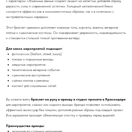
с характером. Объёмные звенья создают акцент на запястье, добавляя образу
дерзости, силы и современной эстетики. Холодный металлический блеск
смотрится эффектно как в минималистичных образах, так и в сочетании с
экстравагантными нарядами.
Этот браслет идеально дополняет кожаные топы, корсеты, жакеты, вечерние
платья и сценические костюмы. Он подчёркивает уверенность, индивидуальность
и становится стильной точкой притяжения взгляда.
Для каких мероприятий подходит:
фотосессии (fashion, street, luxury)
показы и подиумные выходы
закрытые мероприятия
тематические вечерние события
сценические выступления
съёмки клипов и рекламы
контент для социальных сетей
Вы можете взять
браслет на руку в аренду в студии проката в Краснодаре
для мероприятия, съёмки или модного выхода. Аренда позволяет использовать
эффектный аксессуар без покупки, дополняя разные образы под каждый проект.
Все украшения проходят обязательную очистку и проверку перед выдачей.
Преимущества аренды:
экономия на стильных украшениях