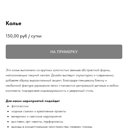
Колье
150,00
руб / сутки
НА ПРИМЕРКУ
Это колье выполнено из крупных золотистых звеньев абстрактной формы,
напоминающих текучий металл. Дизайн выглядит скульптурно и современно,
добавляя образу выразительный акцент. Благодаря глянцевому блеску и
необычной фактуре украшение легко становится центральной деталью в любом
комплекте, подчеркивая индивидуальность и уверенный стиль.
Для каких мероприятий подойдет
фотосессии
модные съемки и креативные проекты
вечеринки и светские мероприятия
выставки, арт-ивенты, перформансы
выходы в концептуальные пространства, галереи, показы