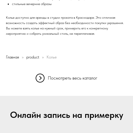
стильные вечерние образы
Колье доступно для аренды в студии проката в Краснодаре. Это отличная
возможность создать эффектный образ без необходимости покупки украшения.
Вы можете взять колье на нужный срок, примерить его к конкретному
мероприятию и собрать уникальный стиль, не переплачивая.
Главная
product
Колье
Посмотреть весь каталог
Онлайн запись на примерку