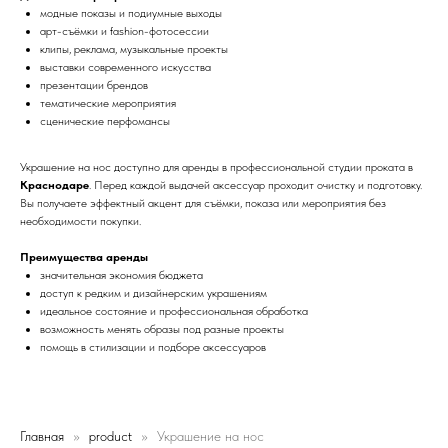
модные показы и подиумные выходы
арт-съёмки и fashion-фотосессии
клипы, реклама, музыкальные проекты
выставки современного искусства
презентации брендов
тематические мероприятия
сценические перфомансы
Украшение на нос доступно для аренды в профессиональной студии проката в
Краснодаре
. Перед каждой выдачей аксессуар проходит очистку и подготовку.
Вы получаете эффектный акцент для съёмки, показа или мероприятия без
необходимости покупки.
Преимущества аренды
значительная экономия бюджета
доступ к редким и дизайнерским украшениям
идеальное состояние и профессиональная обработка
возможность менять образы под разные проекты
помощь в стилизации и подборе аксессуаров
Главная
product
Украшение на нос