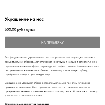
Украшение на нос
600,00
руб / сутки
НА ПРИМЕРКУ
Это футуристичное украшение на нос — выразительный акцент для дерзких и
концептуальных образов. Металлическая конструкция изящно повторяет линию
переносицы, создавая эффект скульптурной графики на лице. Боковые цепочки с
декоративными элементами добавляют динамику и визуальную глубину,
подчёркивая взгляд и архитектуру лица.
Украшение не утяжеляет образ, оставаясь лёгким, но при этом мгновенно
притягивает внимание. Оно гармонично сочетается с винилом, металлом,
прозрачными тканями и сценическими костюмами, делая образ по-настоящему
уникальным и запоминающимся.
Для каких мероприятий подходит