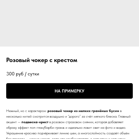
Розовый чокер с крестом
300
руб / сутки
НА ПРИМЕРКУ
Нежный, но с характером:
розовый чокер из мелких гранёных бусин
в
несколько нитей смотрится воздушно и “дорого” за счёт мягкого блеска. Главный
акцент —
подвеска-крест
в розовом стразовом сиянии, которая добавляет
образу эффект поп-глам/барби-гранж и идеально ловит свет на фото и видео.
Украшение красиво подчёркивает линию шеи, а многослойность создаёт объём
без тяжести — можно носить соло или комбинировать с серьгами и кольцами.