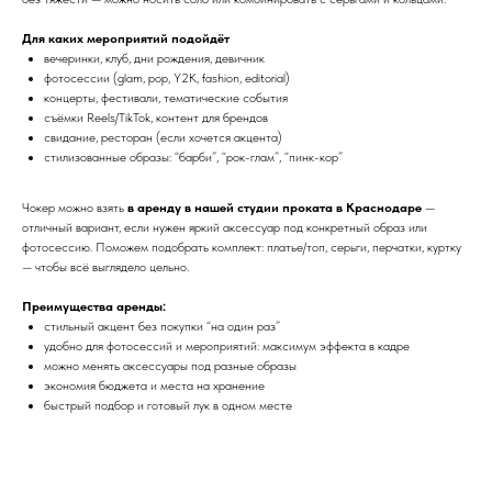
Для каких мероприятий подойдёт
вечеринки, клуб, дни рождения, девичник
фотосессии (glam, pop, Y2K, fashion, editorial)
концерты, фестивали, тематические события
съёмки Reels/TikTok, контент для брендов
свидание, ресторан (если хочется акцента)
стилизованные образы: “барби”, “рок-глам”, “пинк-кор”
Чокер можно взять
в аренду в нашей студии проката в Краснодаре
—
отличный вариант, если нужен яркий аксессуар под конкретный образ или
фотосессию. Поможем подобрать комплект: платье/топ, серьги, перчатки, куртку
— чтобы всё выглядело цельно.
Преимущества аренды:
стильный акцент без покупки “на один раз”
удобно для фотосессий и мероприятий: максимум эффекта в кадре
можно менять аксессуары под разные образы
экономия бюджета и места на хранение
быстрый подбор и готовый лук в одном месте