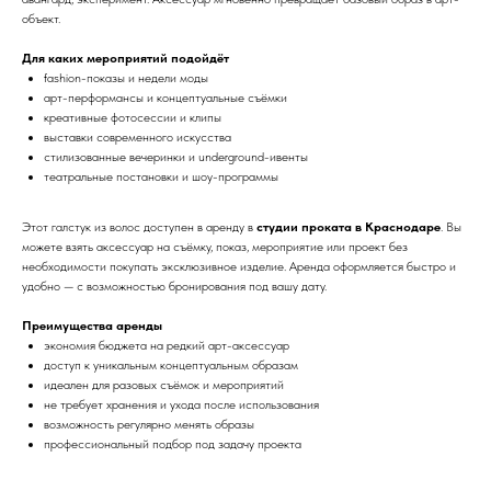
объект.
Для каких мероприятий подойдёт
fashion-показы и недели моды
арт-перформансы и концептуальные съёмки
креативные фотосессии и клипы
выставки современного искусства
стилизованные вечеринки и underground-ивенты
театральные постановки и шоу-программы
Этот галстук из волос доступен в аренду в
студии проката в Краснодаре
. Вы
можете взять аксессуар на съёмку, показ, мероприятие или проект без
необходимости покупать эксклюзивное изделие. Аренда оформляется быстро и
удобно — с возможностью бронирования под вашу дату.
Преимущества аренды
экономия бюджета на редкий арт-аксессуар
доступ к уникальным концептуальным образам
идеален для разовых съёмок и мероприятий
не требует хранения и ухода после использования
возможность регулярно менять образы
профессиональный подбор под задачу проекта