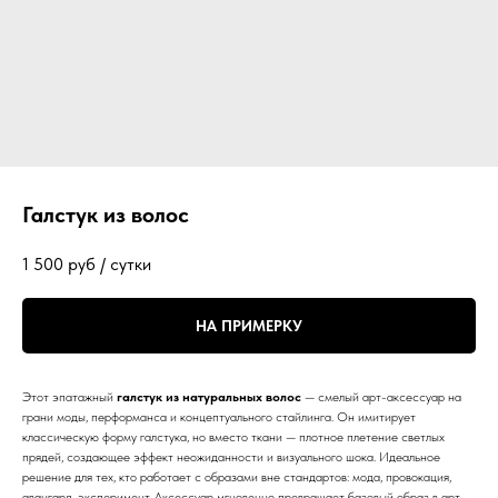
Галстук из волос
1 500
руб / сутки
НА ПРИМЕРКУ
Этот эпатажный
галстук из натуральных волос
— смелый арт-аксессуар на
грани моды, перформанса и концептуального стайлинга. Он имитирует
классическую форму галстука, но вместо ткани — плотное плетение светлых
прядей, создающее эффект неожиданности и визуального шока. Идеальное
решение для тех, кто работает с образами вне стандартов: мода, провокация,
авангард, эксперимент. Аксессуар мгновенно превращает базовый образ в арт-