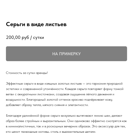
Серьги в виде листьев
200,00
руб / сутки
НА ПРИМЕРКУ
Стоимость за сутки аренды!
Эффектные серьги в виде изящных золотых листьев — это гармония природной
эстетики и современной утончённости. Каждая серьга повторяет форму тонкой
ветви с аккуратными листочками, создавая ощущение лёгкого движения и
воздушности. Благородный золотой оттенок красиво подчёркивает кожу,
добавляет образу тепла, мягкого сияния и элегантности.
Благодаря удлинённой форме серьги визуально вытягивают линию шеи, делают
образ более стройным и выразительным. Они одинаково эффектно смотрятся как
в минималистичных, так и в роскошных вечерних образах. Это аксессуар для тех,
кто ценит природные мотивы, стиль и выразительные детали.