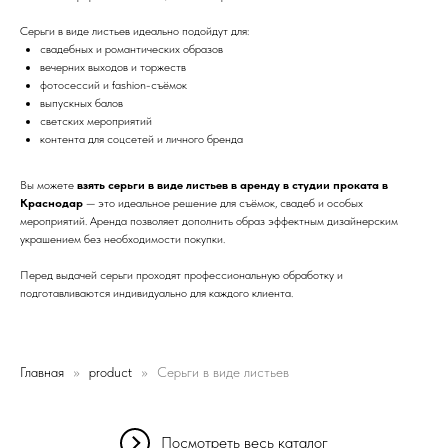
Серьги в виде листьев идеально подойдут для:
свадебных и романтических образов
вечерних выходов и торжеств
фотосессий и fashion-съёмок
выпускных балов
светских мероприятий
контента для соцсетей и личного бренда
Вы можете
взять серьги в виде листьев в аренду в студии проката в
Краснодар
— это идеальное решение для съёмок, свадеб и особых
мероприятий. Аренда позволяет дополнить образ эффектным дизайнерским
украшением без необходимости покупки.
Перед выдачей серьги проходят профессиональную обработку и
подготавливаются индивидуально для каждого клиента.
Главная
product
Серьги в виде листьев
Посмотреть весь каталог