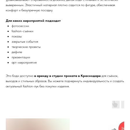
выверенным. Эластичный материал плотно садится по фигуре, обеспечивая
комфорт и безупречную посадку.
Для каких мероприятий подходит
фотосессии
fashion-съёмки
показы
закрытые события
творческие проекты
дефиле
презентации
арт-мероприятия
Это боди доступно
в аренду в студии проката в Краснодаре
для съёмок,
выходов и стильных образов. Вы можете подчеркнуть индивидуальность и создать
актуальный fashion-лук без покупки изделия.
Экск