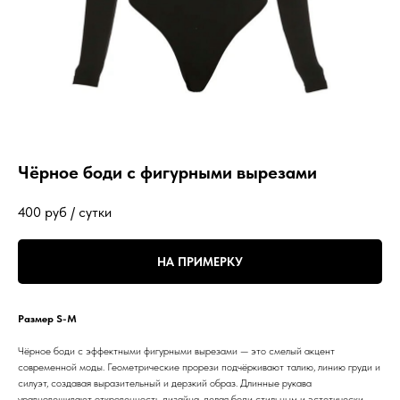
Чёрное боди с фигурными вырезами
400
руб / сутки
НА ПРИМЕРКУ
Размер S-M
Чёрное боди с эффектными фигурными вырезами — это смелый акцент
современной моды. Геометрические прорези подчёркивают талию, линию груди и
силуэт, создавая выразительный и дерзкий образ. Длинные рукава
уравновешивают откровенность дизайна, делая боди стильным и эстетически