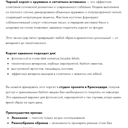
Черный корсет с кружевом и сетчатыми вставками
— это эффектное
сочетание готической романтики и современного соблазна. Модель выполнена
из плотного сатина, декорирована объемным кружевом и полупрозрачной сеткой,
создающей интригующие акценты. Жесткие косточки формируют
соблазнительный силуэт «песочные часы», а передняя застежка-бюск и
шнуровка на спине позволяют идеально подогнать корсет по фигуре.
Этот аксессуар легко превращает любой образ в драматично-роскошный — от
вечернего до тематического.
Корсет идеально подходит для:
фотосессий в стиле dark romance, boudoir, fetish;
тематических вечеринок, клубных мероприятий, fashion-ивентов;
выступлений артистов, танцовщиц, косплея;
эффектных вечерних выходов в сочетании с жакетом или юбкой.
Вы можете арендовать этот корсет в
студии проката в Краснодаре
, получив
доступ к премиальным fashion-вещам без необходимости покупать их навсегда.
Это идеальный вариант для фотосессий, мероприятий и тех случаев, когда нужен
яркий образ на один день.
Преимущества аренды
Экономия
— платите только за дни использования.
Разнообразие образов
— возможность примерять разные стили без
лишних покупок.