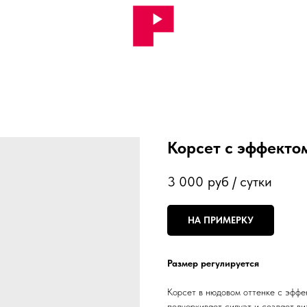
Корсет с эффекто
3 000
руб / сутки
НА ПРИМЕРКУ
Размер регулируется
Корсет в нюдовом оттенке с эффе
подчеркивает силуэт и создает в