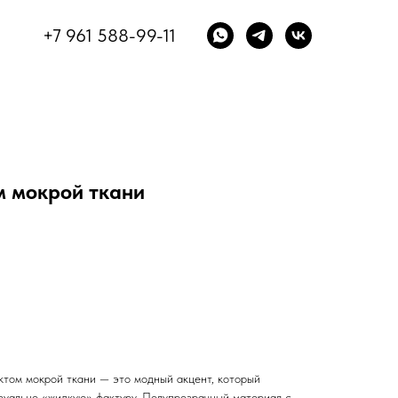
+7 961 588-99-11
м мокрой ткани
ктом мокрой ткани — это модный акцент, который
изуально «жидкую» фактуру. Полупрозрачный материал с