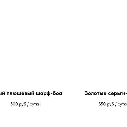
ый плюшевый шарф-боа
Золотые серьги
500
руб / сутки
350
руб / сутк