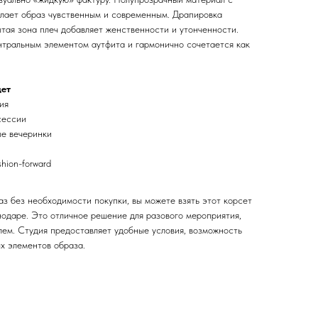
лает образ чувственным и современным. Драпировка
тая зона плеч добавляет женственности и утонченности.
ентральным элементом аутфита и гармонично сочетается как
дет
ия
сессии
ые вечеринки
hion-forward
з без необходимости покупки, вы можете взять этот корсет
нодаре. Это отличное решение для разового мероприятия,
лем. Студия предоставляет удобные условия, возможность
х элементов образа.