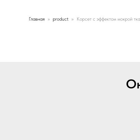
Главная
product
Корсет с эффектом мокрой тк
Он