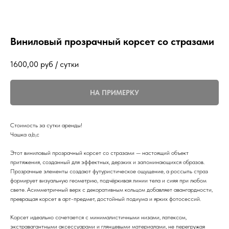
Виниловый прозрачный корсет со стразами
1600,00
руб / сутки
НА ПРИМЕРКУ
Стоимость за сутки аренды!
Чашка a,b,c
Этот виниловый прозрачный корсет со стразами — настоящий объект
притяжения, созданный для эффектных, дерзких и запоминающихся образов.
Прозрачные элементы создают футуристическое ощущение, а россыпь страз
формирует визуальную геометрию, подчёркивая линии тела и сияя при любом
свете. Асимметричный верх с декоративным кольцом добавляет авангардности,
превращая корсет в арт-предмет, достойный подиума и ярких фотосессий.
Корсет идеально сочетается с минималистичными низами, латексом,
экстравагантными аксессуарами и глянцевыми материалами, не перегружая