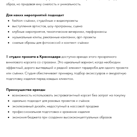
образ, но придавая ему смелость и уникальность.
Для каких мероприятий подходит
fashion-съёмки, студийные и видеопроекты
выступления артистов, шоу-программы, сцена
клубные мероприятия, тематические вечеринки, перформансы
музыкальные клипы, рекламные кампании, арт-проекты
смелые образы для фотосессий и контент-съёмки
В
студии проката в Краснодаре
доступна аренда этого прозрачного
винилового корсета со стразами. Это идеальный вариант, когда необходим
эффектный, дорого выглядящий и редкий элемент гардероба для одного проекта
или съёмки. Студия обеспечивает примерку, подбор аксессуаров и аккуратную
подготовку изделия перед каждым клиентом.
Преимущества аренды
возможность использовать экстравагантный корсет без затрат на покупку
идеально подходит для разовых проектов и съёмок
эксклюзивный дизайн, недоступный в массовой продаже
профессиональная подготовка и хранение изделия
экономия бюджета при создании высококонцептуальных образов