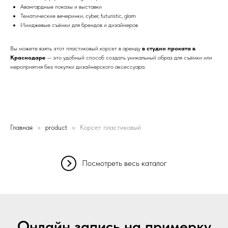
Авангардные показы и выставки
Тематические вечеринки, cyber, futuristic, glam
Имиджевые съёмки для брендов и дизайнеров
Вы можете взять этот пластиковый корсет в аренду
в студии проката в
Краснодаре
— это удобный способ создать уникальный образ для съёмки или
мероприятия без покупки дизайнерского аксессуара.
Главная
product
Корсет пластиковый
Посмотреть весь каталог
Онлайн запись на примерку