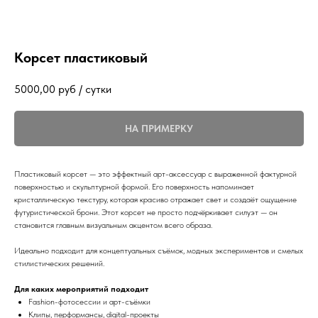
Корсет пластиковый
5000,00
руб / сутки
НА ПРИМЕРКУ
Пластиковый корсет — это эффектный арт-аксессуар с выраженной фактурной
поверхностью и скульптурной формой. Его поверхность напоминает
кристаллическую текстуру, которая красиво отражает свет и создаёт ощущение
футуристической брони. Этот корсет не просто подчёркивает силуэт — он
становится главным визуальным акцентом всего образа.
Идеально подходит для концептуальных съёмок, модных экспериментов и смелых
стилистических решений.
Для каких мероприятий подходит
Fashion-фотосессии и арт-съёмки
Клипы, перформансы, digital-проекты