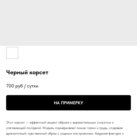
Черный корсет
700
руб / сутки
НА ПРИМЕРКУ
Этот корсет — эффектный акцент образа с выразительным силуэтом и
утягивающей посадкой. Модель подчёркивает линию талии и грудь, создавая
драматичный, чувственный образ с модным настроением. Ажурная фактура и