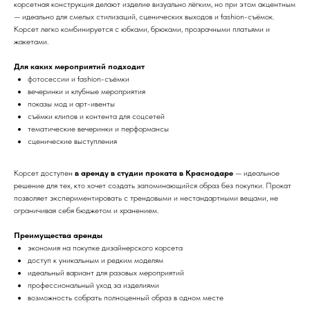
корсетная конструкция делают изделие визуально лёгким, но при этом акцентным
— идеально для смелых стилизаций, сценических выходов и fashion-съёмок.
Корсет легко комбинируется с юбками, брюками, прозрачными платьями и
жакетами.
Для каких мероприятий подходит
фотосессии и fashion-съёмки
вечеринки и клубные мероприятия
показы мод и арт-ивенты
съёмки клипов и контента для соцсетей
тематические вечеринки и перформансы
сценические выступления
Корсет доступен
в аренду в студии проката в Краснодаре
— идеальное
решение для тех, кто хочет создать запоминающийся образ без покупки. Прокат
позволяет экспериментировать с трендовыми и нестандартными вещами, не
ограничивая себя бюджетом и хранением.
Преимущества аренды
экономия на покупке дизайнерского корсета
доступ к уникальным и редким моделям
идеальный вариант для разовых мероприятий
профессиональный уход за изделиями
возможность собрать полноценный образ в одном месте