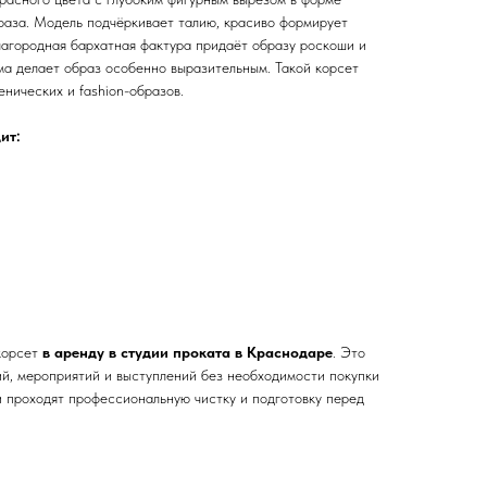
раза. Модель подчёркивает талию, красиво формирует
лагородная бархатная фактура придаёт образу роскоши и
ма делает образ особенно выразительным. Такой корсет
енических и fashion-образов.
ит:
корсет
в аренду в студии проката в Краснодаре
. Это
й, мероприятий и выступлений без необходимости покупки
и проходят профессиональную чистку и подготовку перед