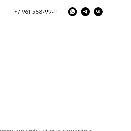
+7 961 588-99-11
асного цвета с глубоким фигурным вырезом в форме