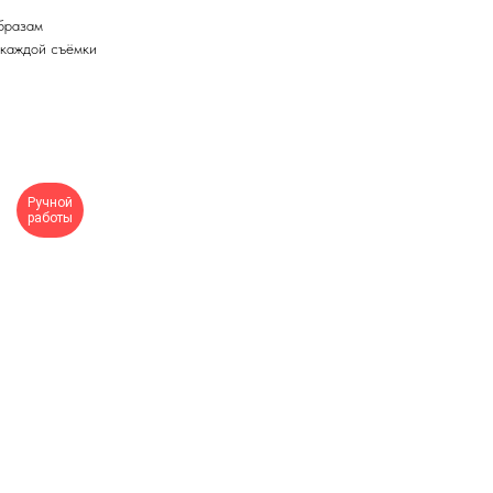
образам
 каждой съёмки
Ручной
работы