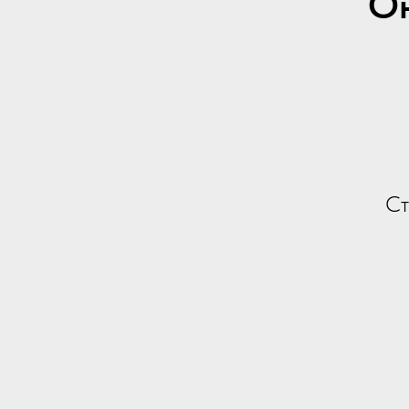
Он
Ст