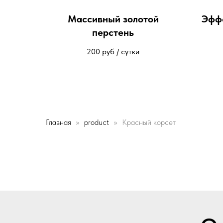
Массивный золотой
Эффе
перстень
200
руб / сутки
Главная
product
Красный корсет