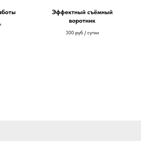
аботы
Эффектный съёмный
воротник
и
300
руб / сутки