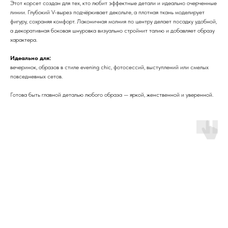
Этот корсет создан для тех, кто любит эффектные детали и идеально очерченные
линии. Глубокий V-вырез подчёркивает декольте, а плотная ткань моделирует
фигуру, сохраняя комфорт. Лаконичная молния по центру делает посадку удобной,
а декоративная боковая шнуровка визуально стройнит талию и добавляет образу
характера.
Идеально для:
вечеринок, образов в стиле evening chic, фотосессий, выступлений или смелых
повседневных сетов.
Готова быть главной деталью любого образа — яркой, женственной и уверенной.