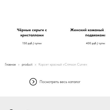
Чёрные серьги с
Женский кожаный ре
кристаллами
подвязками
150
руб / сутки
400
руб / сутки
Главная
product
Корсет красный «Crimson Curve»
Посмотреть весь каталог