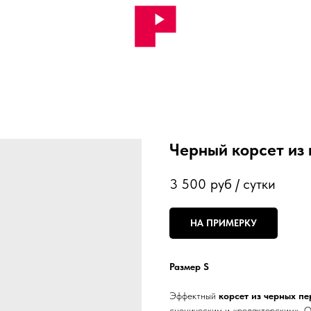
Черный корсет из
3 500
руб / сутки
НА ПРИМЕРКУ
Размер S
Эффектный
корсет из черных пе
сценическим и «редакторским». О