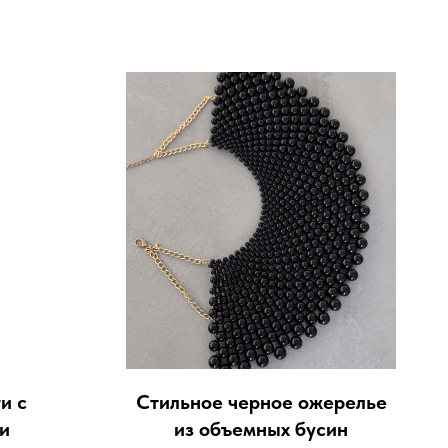
и с
Стильное черное ожерелье
и
из объемных бусин