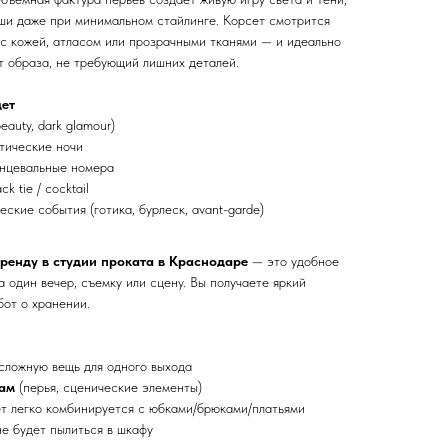
ши даже при минимальном стайлинге. Корсет смотрится
, с кожей, атласом или прозрачными тканями — и идеально
т образа, не требующий лишних деталей.
дет
beauty, dark glamour)
атические ночи
анцевальные номера
 tie / cocktail
еские события (готика, бурлеск, avant-garde)
аренду в студии проката в Краснодаре
— это удобное
а один вечер, съемку или сцену. Вы получаете яркий
бот о хранении.
 сложную вещь для одного выхода
рам
(перья, сценические элементы)
ет легко комбинируется с юбками/брюками/платьями
не будет пылиться в шкафу