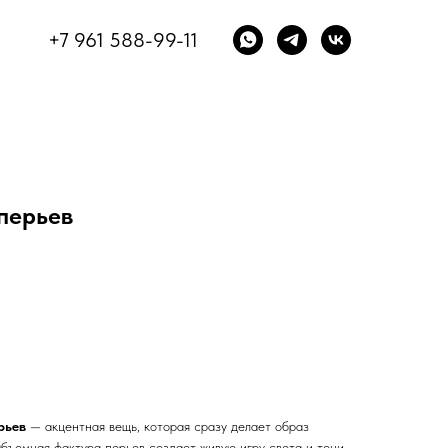
+7 961 588-99-11
 перьев
рьев
— акцентная вещь, которая сразу делает образ
бъемная фактура перьев создает живую игру света и тени,