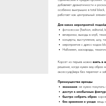
добавляет драматичности и роско
особенно выигрышно в total black
работает как центральный элемен
Для каких мероприятий подой
фотосессии (fashion, editorial, 
вечеринки, выходы в клуб, тем
концерты, выступления, шоу, т
мероприятия с дресс-кодом black
Halloween, маскарады, тематич
Корсет из перьев можно
взять в 
решение, когда нужен вау-образ н
аксессуар/верх без переплат и за
Преимущества аренды
экономия
: не нужно покупать
доступ к необычным факту
быстро собрать образ
: корс
без хранения и ухода
: вещь 