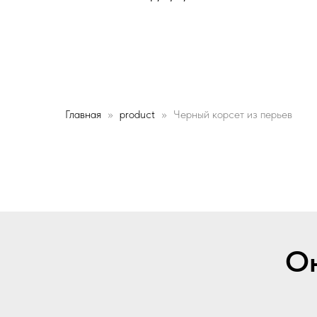
Главная
product
Черный корсет из перьев
Он