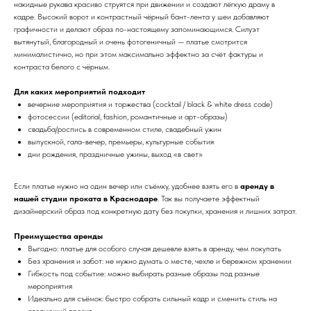
накидные рукава красиво струятся при движении и создают лёгкую драму в
кадре. Высокий ворот и контрастный чёрный бант-лента у шеи добавляют
графичности и делают образ по-настоящему запоминающимся. Силуэт
вытянутый, благородный и очень фотогеничный — платье смотрится
минималистично, но при этом максимально эффектно за счёт фактуры и
контраста белого с чёрным.
Для каких мероприятий подходит
вечерние мероприятия и торжества (cocktail / black & white dress code)
фотосессии (editorial, fashion, романтичные и арт-образы)
свадьба/роспись в современном стиле, свадебный ужин
выпускной, гала-вечер, премьеры, культурные события
дни рождения, праздничные ужины, выход «в свет»
Если платье нужно на один вечер или съёмку, удобнее взять его в
аренду в
нашей студии проката в Краснодаре
. Так вы получаете эффектный
дизайнерский образ под конкретную дату без покупки, хранения и лишних затрат.
Преимущества аренды
Выгодно: платье для особого случая дешевле взять в аренду, чем покупать
Без хранения и забот: не нужно думать о месте, чехле и бережном хранении
Гибкость под событие: можно выбирать разные образы под разные
мероприятия
Идеально для съёмок: быстро собрать сильный кадр и сменить стиль на
следующий проект