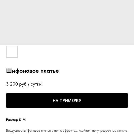
Шифоновое платье
3 200
руб / сутки
НА ПРИМЕРКУ
Размер S-M
Воздушное шифоновое платье в пол с эффектом «кейпа»: полупрозрачные мягкие