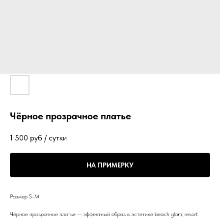
Чёрное прозрачное платье
1 500
руб / сутки
НА ПРИМЕРКУ
Размер S-M
Чёрное прозрачное платье — эффектный образ в эстетике beach glam, resort