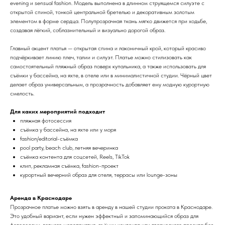
evening и sensual fashion. Модель выполнена в длинном струящемся силуэте с
открытой спиной, тонкой центральной бретелью и декоративным золотым
элементом в форме сердца. Полупрозрачная ткань мягко движется при ходьбе,
создавая лёгкий, соблазнительный и визуально дорогой образ.
Главный акцент платья — открытая спина и лаконичный крой, который красиво
подчёркивает линию плеч, талии и силуэт. Платье можно стилизовать как
самостоятельный пляжный образ поверх купальника, а также использовать для
съёмки у бассейна, на яхте, в отеле или в минималистичной студии. Чёрный цвет
делает образ универсальным, а прозрачность добавляет ему модную курортную
смелость.
Для каких мероприятий подходит
пляжная фотосессия
съёмка у бассейна, на яхте или у моря
fashion/editorial-съёмка
pool party, beach club, летняя вечеринка
съёмка контента для соцсетей, Reels, TikTok
клип, рекламная съёмка, fashion-проект
курортный вечерний образ для отеля, террасы или lounge-зоны
Аренда в Краснодаре
Прозрачное платье можно взять в аренду в нашей студии проката в Краснодаре.
Это удобный вариант, если нужен эффектный и запоминающийся образ для
фотосессии, летнего мероприятия, съёмки контента или творческого проекта без