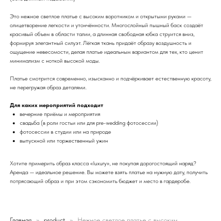
Это нежное светлое платье с высоким воротником и открытыми руками —
олицетворение легкости и утончённости. Многослойный пышный баск создаёт
красивый объем в области талии, а длинная свободная юбка струится вниз,
формируя элегантный силуэт. Лёгкая ткань придаёт образу воздушность и
ощущение невесомости, делая платье идеальным вариантом для тех, кто ценит
минимализм с ноткой высокой моды.
Платье смотрится современно, изысканно и подчёркивает естественную красоту,
не перегружая образ деталями.
Для каких мероприятий подходит
вечерние приёмы и мероприятия
свадьба (в роли гостьи или для pre-wedding фотосессии)
фотосессии в студии или на природе
выпускной или торжественный ужин
Хотите примерить образ класса «luxury», не покупая дорогостоящий наряд?
Аренда — идеальное решение. Вы можете взять платье на нужную дату, получить
потрясающий образ и при этом сэкономить бюджет и место в гардеробе.
Главная
product
Нежное светлое платье с высоким