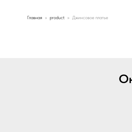
Главная
product
Джинсовое платье
Он