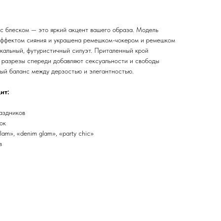
с блеском — это яркий акцент вашего образа. Модель
эффектом сияния и украшена ремешком-чокером и ремешком
икальный, футуристичный силуэт. Приталенный крой
е разрезы спереди добавляют сексуальности и свободы
ный баланс между дерзостью и элегантностью.
ит:
аздников
ок
am», «denim glam», «party chic»
в