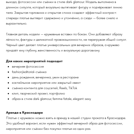
выхода, фотосессии или съёмки в стиле dark glamour. Модель выполнена в
длинном силуэте, который визуально вытягивает фигуру и подчёркивает линию
тела. Закрытая горловина и открытая спина создают эффектный контраст:
спереди платье выглядит сдержанно и утончённо, а сзади — более смело и
выразительно.
Главная деталь модели — кружевные вставки по бокам. Они добавляют образу
лёгкости, фактуры и деликатной провокационности, не перегружая общий силуэт.
Чёрный цвет делает платье универсальным для вечерних образов, а кружево
придаёт ему глубину, женственность и визуальную дороговизну.
Для каких мероприятий подходит
вечерняя фотосессия
fashion/editorial-съёмка
день рождения, вечеринка, ужин в ресторане
коктейльное мероприятие или закрытый ивент
съёмка контента для соцсетей, Reels, TikTok
клип, творческий проект, портфолио
образ в стиле dark glamour, femme fatale, elegant sexy
Аренда в Краснодаре
Платье с кружевом можно взять в аренду в нашей студии проката в Краснодаре.
Это удобный вариант, если нужен эффектный вечерний образ для фотосессии,
мероприятия или съёмки без покупки платья на один раз.