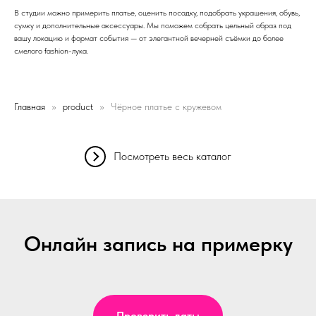
В студии можно примерить платье, оценить посадку, подобрать украшения, обувь,
сумку и дополнительные аксессуары. Мы поможем собрать цельный образ под
вашу локацию и формат события — от элегантной вечерней съёмки до более
смелого fashion-лука.
Главная
product
Чёрное платье с кружевом
Посмотреть весь каталог
Онлайн запись на примерку
Проверить даты