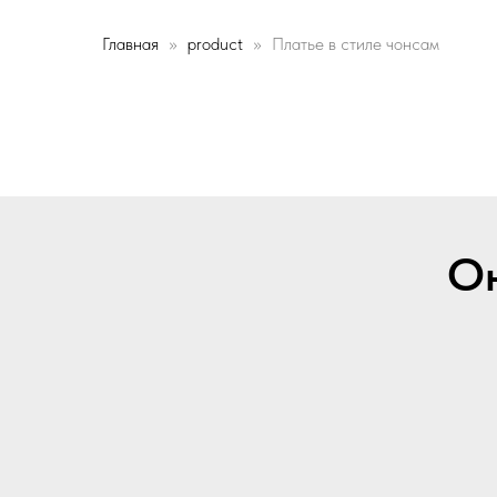
Главная
product
Платье в стиле чонсам
Он