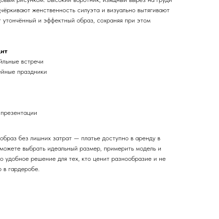
дчёркивают женственность силуэта и визуально вытягивают
т утончённый и эффектный образ, сохраняя при этом
дит
йльные встречи
ейные праздники
 презентации
образ без лишних затрат — платье доступно в аренду в
 можете выбрать идеальный размер, примерить модель и
о удобное решение для тех, кто ценит разнообразие и не
 в гардеробе.