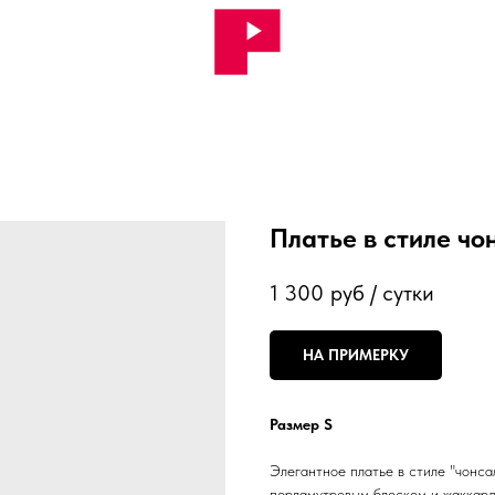
Платье в стиле чо
1 300
руб / сутки
НА ПРИМЕРКУ
Размер S
Элегантное платье в стиле "чонса
перламутровым блеском и жаккард