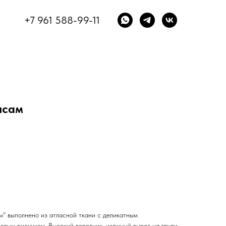
+7 961 588-99-11
нсам
м" выполнено из атласной ткани с деликатным
овым рисунком. Высокий воротник, изящный вырез на груди