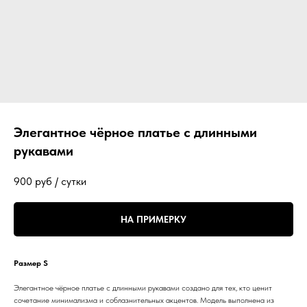
Элегантное чёрное платье с длинными
рукавами
900
руб / сутки
НА ПРИМЕРКУ
Размер S
Элегантное чёрное платье с длинными рукавами создано для тех, кто ценит
сочетание минимализма и соблазнительных акцентов. Модель выполнена из