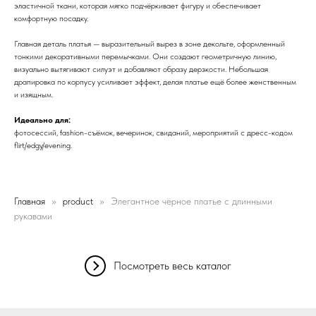
эластичной ткани, которая мягко подчёркивает фигуру и обеспечивает
комфортную посадку.
Главная деталь платья — выразительный вырез в зоне декольте, оформленный
тонкими декоративными перемычками. Они создают геометричную линию,
визуально вытягивают силуэт и добавляют образу дерзкости. Небольшая
драпировка по корпусу усиливает эффект, делая платье ещё более женственным
и изящным.
Идеально для:
фотосессий, fashion-съёмок, вечеринок, свиданий, мероприятий с дресс-кодом
flirt/edgy/evening.
Главная
product
Элегантное чёрное платье с длинными
рукавами
Посмотреть весь каталог