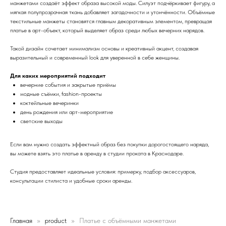
манжетами создаёт эффект образа высокой моды. Силуэт подчёркивает фигуру, а
мягкая полупрозрачная ткань добавляет загадочности и утончённости. Объёмные
текстильные манжеты становятся главным декоративным элементом, превращая
платье в арт-объект, который выделяет образ среди любых вечерних нарядов.
Такой дизайн сочетает минимализм основы и креативный акцент, создавая
выразительный и современный look для уверенной в себе женщины.
Для каких мероприятий подходит
вечерние события и закрытые приёмы
модные съёмки, fashion-проекты
коктейльные вечеринки
день рождения или арт-мероприятие
светские выходы
Если вам нужно создать эффектный образ без покупки дорогостоящего наряда,
вы можете взять это платье в аренду в студии проката в Краснодаре.
Студия предоставляет идеальные условия: примерку, подбор аксессуаров,
консультации стилиста и удобные сроки аренды.
Главная
product
Платье с объёмными манжетами