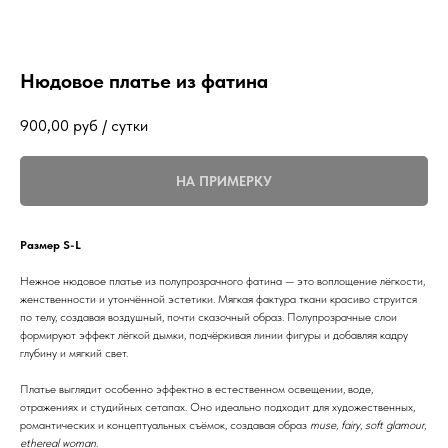
Нюдовое платье из фатина
900,00
руб / сутки
НА ПРИМЕРКУ
Размер S-L
Нежное нюдовое платье из полупрозрачного фатина — это воплощение лёгкости,
женственности и утончённой эстетики. Мягкая фактура ткани красиво струится
по телу, создавая воздушный, почти сказочный образ. Полупрозрачные слои
формируют эффект лёгкой дымки, подчёркивая линии фигуры и добавляя кадру
глубину и мягкий свет.
Платье выглядит особенно эффектно в естественном освещении, воде,
отражениях и студийных сетапах. Оно идеально подходит для художественных,
романтических и концептуальных съёмок, создавая образ
muse
,
fairy
,
soft glamour
,
ethereal woman
.