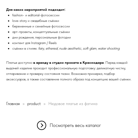
Для каких мероприятий подходит:
fashion- и editorial-фотосессии
love-story и свадебные съёмки
беременные и семейные фотосессии
арт-проекты, концептуальные съёмки
дни рождения, персональные фотодни
контент для Instagram / Reels
съёмки в стилях:
fairy
,
ethereal
,
nude aesthetic
,
soft glam
,
water shooting
Платье доступно
в аренду в студии проката в Краснодаре
. Перед каждой
выдачей изделие проходит профессиональную подготовку: деликатную чистку,
отпаривание и проверку состояния ткани. Возможна примерка, подбор
аксессуаров, а также составление полного образа под концепцию вашей съёмки.
Главная
product
Нюдовое платье из фатина
Посмотреть весь каталог