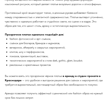
изысканный рисунок, который делает платье визуально дорогим и атмосферным.
Приталенный крой акцентирует талию, а длинные рукава добавляют баланса
между откровенностью и элегантной сдержанностью. Платье выглядит утончённо,
чувственно и идеально работает в студийном свете, на сцене и в кадре. Это
образ для тех, кто ценит стиль, драму и эстетическую выразительность.
Прозрачное платье идеально подойдёт для:
fashion-фотосессий и арт-съёмок;
съёмок для блогеров, брендов и журналов;
вечеринок, afterparty и закрытых мероприятий;
клипов, шоу и перформансов;
показов, презентаций, выставок;
тематических мероприятий в стиле dark, gothic, glam, boudoir;
рекламных и креативных проектов.
Вы можете взять это прозрачное чёрное платье
в аренду в студии проката в
Краснодаре
— это удобное и выгодное решение для съёмок и мероприятий, где
требуется выразительный, нестандартный образ без необходимости покупки.
Аренда позволяет получить эффектный сценический или fashion-образ на нужный
срок без лишних затрат.