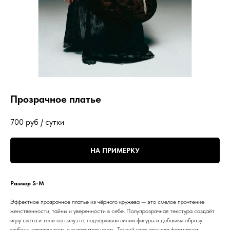
Прозрачное платье
700
руб / сутки
НА ПРИМЕРКУ
Размер S-M
Эффектное прозрачное платье из чёрного кружева — это смелое прочтение
женственности, тайны и уверенности в себе. Полупрозрачная текстура создаёт
игру света и тени на силуэте, подчёркивая линии фигуры и добавляя образу
глубину, загадочность и выразительность. Тонкий узор кружева формирует