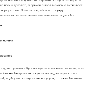
ю плеч и декольте, а прямой силуэт визуально вытягивает
 и уверенным. Длина в пол добавляет наряду
еальным акцентным элементом вечернего гардероба.
дит
вечеринки
 формате
в студии проката в Краснодаре — идеальное решение, если
аз без необходимости покупать наряд для одноразового
кой, подбором размера и аксессуаров, а также обеспечит