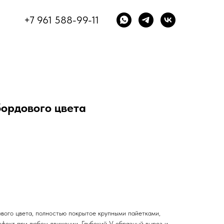
+7 961 588-99-11
бордового цвета
вого цвета, полностью покрытое крупными пайетками,
фект при любом движении. Глубокий V-образный вырез и