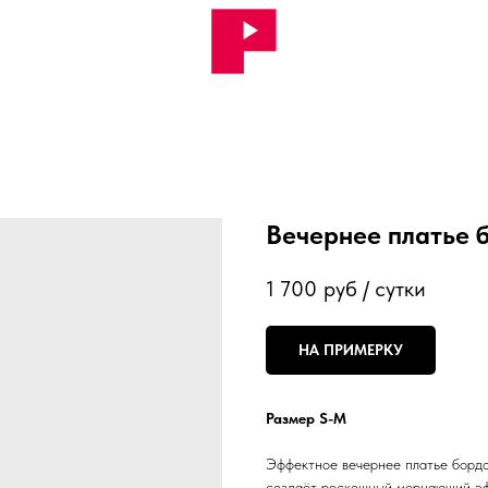
Вечернее платье 
1 700
руб / сутки
НА ПРИМЕРКУ
Размер S-M
Эффектное вечернее платье бордо
создаёт роскошный мерцающий эф