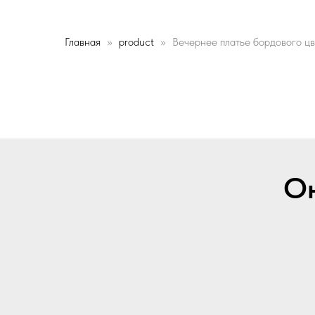
Главная
product
Вечернее платье бордового ц
Он